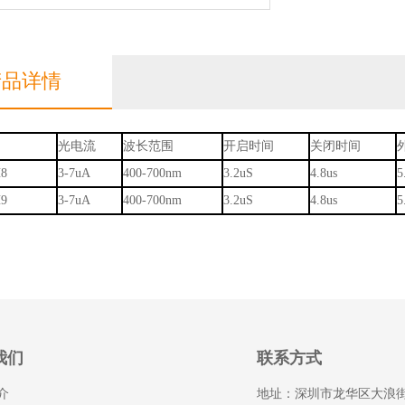
产品详情
光电流
波长范围
开启时间
关闭时间
H8
3-7uA
400-700nm
3.2uS
4.8us
5
H9
3-7uA
400-700nm
3.2uS
4.8us
5
我们
联系方式
介
地址：深圳市龙华区大浪街