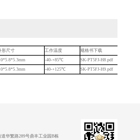
外形尺寸
工作温度
规格书下载
.0*5.8*5.3mm
-40-+85℃
SK-PT5FJ-H8
.pdf
.0*5.8*5.3mm
-40-+125℃
SK-PT5FJ-H9
.pdf
道华繁路289号鼎丰工业园B栋